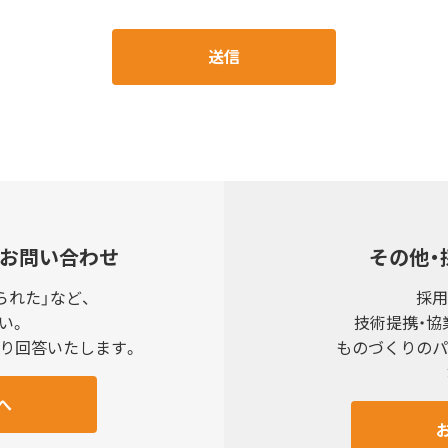
都市南区吉祥院西浦町52-1
問合せ内容の確認及びご回答のために利用いたします。
れる場合を除き、事前のご承諾なく個人情報の第三者提供は行い
るお問い合わせ
その他・
られた」など、
採用
委託
い。
技術提携・協
積り回答いたします。
ものづくりのパ
に必要な範囲内で、個人情報の取り扱いの全部または一部を委託
り扱いに関する契約を締結し、委託先に対する必要かつ適切な監
へ
て