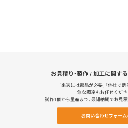
〒601-8352 京都府京
3.個人情報の利用目的
取得した個人情報は、お
4.第三者への提供
当社は、法令等に規定さ
お見積り・製作 / 加工に関す
「来週には部品が必要」「他社で断
5.個人情報の取り扱いの
急な調達もお任せくださ
試作1個から量産まで、最短納期でお見
当社は、利用目的の達成
この際は、個人情報の取
お問い合わせフォーム
6.開示等のご請求につい